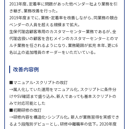
2013年度、定着率に問題があった他ベンダー社より業務を引
き継ぎ、業務改善を行った。
2019年度までに、業務・定着率を改善しながら、同業務の競合
ベンダーの人員を超える規模まで拡大。
生保代理店顧客専用のカスタマーセンター業務であるが、全
代理店扱いの顧客を含むメインのカスタマーセンターとのマ
ルチ業務を任されるようになり、業務範囲が拡充 本年、更に6
名以上の追加増員のオーダーをいただいている。
改善内容例
■マニュアル・スクリプトの改訂
→属人化していた運用をマニュアル化、スクリプトに条件分
けやSV確認まで盛り込み、新人であっても基本スクリプトの
みで対応可能とした
■初期研修の改訂
→研修内容を構造化・シンプル化。新人が業務習得を実感でき
るよう段階別デビューとし、研修中離職率の低下。2020年度