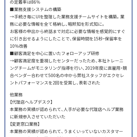
の定着率は86％
■業務支援システムの構築
→手続き毎にUIを整理した業務支援チームサイトを構築。業
務に必要な情報を全て格納し、暗黙知を形式知に。
お客様の申出から終話まで対応に必要な情報を感覚的にすぐ
に引き出せるようにしたことで、保留時間を15秒・保留率を
10％改善
■顧客満足を中心に置いたフォローアップ研修
→顧客満足度を重視したセンターだったため、本社トレーニ
ングチームがモニタリング指導を行い、2019年度に直雇用・競
合ベンダー合わせて500名の中から弊社スタッフがエクセレ
ントパフォーマンスを2回を受賞し、表彰された
他業務
【代理店ヘルプデスク】
本業務の実績が認められて、人手が必要な代理店ヘルプ業務
に新規参入させていただいた
【変更窓口業務】
本業務の実績が認められて、うまくいっていないカスタマー